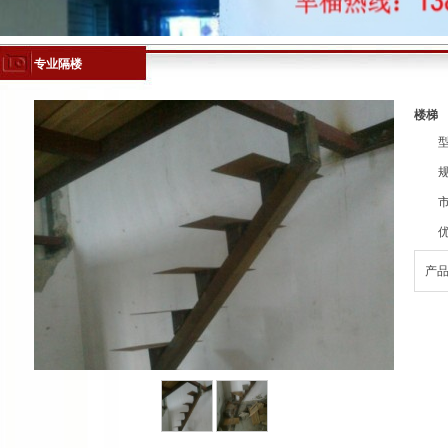
专业隔楼
楼梯
规
市
优
产品